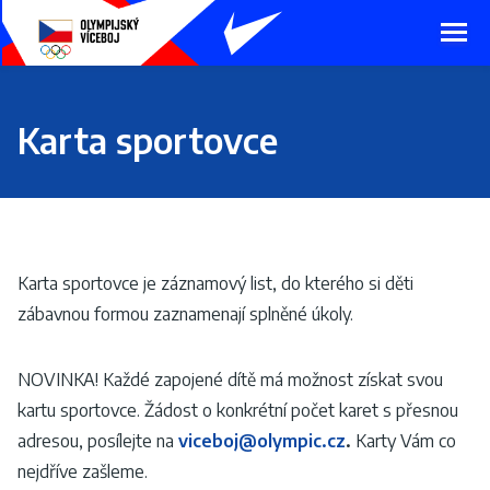
Presunout
na
hlavní
obsah
Karta sportovce
Karta sportovce je záznamový list, do kterého si děti
zábavnou formou zaznamenají splněné úkoly.
NOVINKA! Každé zapojené dítě má možnost získat svou
kartu sportovce. Žádost o konkrétní počet karet s přesnou
adresou, posílejte na
viceboj@olympic.cz
.
Karty Vám co
nejdříve zašleme.