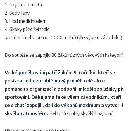
1. Trojskok z místa
2. Sedy-lehy
3. Hod medicinbalem
4. Skoky přes švihadlo
5. Driblink nebo běh na 1 000 metrů (dle výběru závodníka)
Do soutěže se zapojilo 36 žáků různých věkových kategorií.
Velké poděkování patří žákům 9. ročníků, kteří se
postarali o bezproblémový průběh celé akce,
pomáhali s organizací a podpořili mladší spolužáky při
sportování. Děkujeme také všem závodníkům, kteří
se s chutí zapojili, dali do výkonů maximum a vytvořili
skvělou atmosféru.
Byl to den plný skvělých výkonů.
Už teď se těšíme na příští ročník!