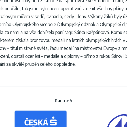
nout všechny děti 2. stupně na sportoviště ve Studenci a tam, za
k nepřálo, tak jsme byli nuceni operativně změnit všechny plány a c
balovým míčem v sedě, švihadlo, sedy – lehy. Výkony žáků byly úža
ročního Olympijského víceboje (Olympijský odznak a Olympijský di
a za námi a na vše dohlížela paní Mgr. Šárka Kašpárková. Komu se 
 ve kterém získala bronzovou medaili na letních olympijských hrách v
chy – titul mistryně světa, řadu medailí na mistrovství Evropy a m
narození, dostali ocenění – medaile a diplomy – přímo z rukou Šárk
ování za skvělý průběh celého dopoledne.
Partneři