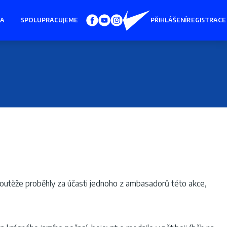
IA
SPOLUPRACUJEME
PŘIHLÁŠENÍ
REGISTRACE
 Soutěže proběhly za účasti jednoho z ambasadorů této akce,