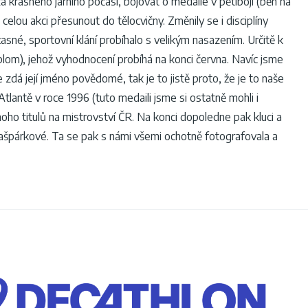
 krásného jarního počasí, bojovat o medaile v pětiboji (běh na
elou akci přesunout do tělocvičny. Změnily se i disciplíny
sné, sportovní klání probíhalo s velikým nasazením. Určitě k
plom), jehož vyhodnocení probíhá na konci června. Navíc jsme
zdá její jméno povědomé, tak je to jistě proto, že je to naše
 Atlantě v roce 1996 (tuto medaili jsme si ostatně mohli i
noho titulů na mistrovství ČR. Na konci dopoledne pak kluci a
y Kašpárkové. Ta se pak s námi všemi ochotně fotografovala a