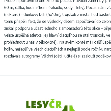
Průběh sportovního dne změnilo počasí. Původní záměr byl přesu
60 m, dálka, hod míčkem, švihadlo, sedy – lehy). Počasí nám vša
(některé) – člunkový běh (4x10m), trojskok z místa, hod basket
tomu přispěl i fakt, že se výsledky dětem započítávají do celo
získali podporu a účast jednoho z ambasadorů této akce – přijel
velice úspěšná atletka. Její hlavní disciplínou se stal trojskok,
prohlédnout u nás v tělocvičně) . Na svém kontě má i další úspě
holky, nejlepší ve všech disciplínách a nejlepší podle ročníku 
rozdávala autogramy. Všichni (děti i učitelé) si zaslouží poděk