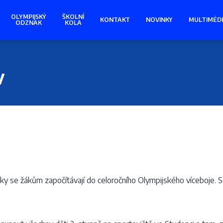
OLYMPIJSKÝ
ŠKOLNÍ
KONTAKT
NOVINKY
MULTIMÉD
ODZNAK
KOLA
v
dky se žákům započítávají do celoročního Olympijského víceboje.