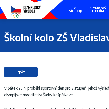
Presunout
na
O
OLYMPIJSKÝ
hlavní
VÍCEBOJI
DIPLOM
obsah
Školní kolo ZŠ Vladisla
zpět
V pátek 25.4. proběhl sportovní den pro 2.stupeň, jehož výsle
olympijské medailistky Šárky Kašpárkové.