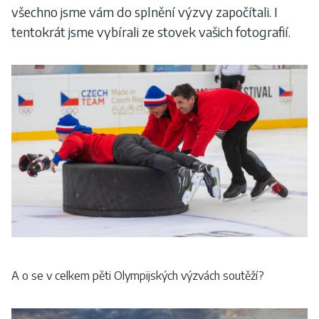
všechno jsme vám do splnění výzvy započítali. I
tentokrát jsme vybírali ze stovek vašich fotografií.
A o se v celkem pěti Olympijských výzvách soutěží?