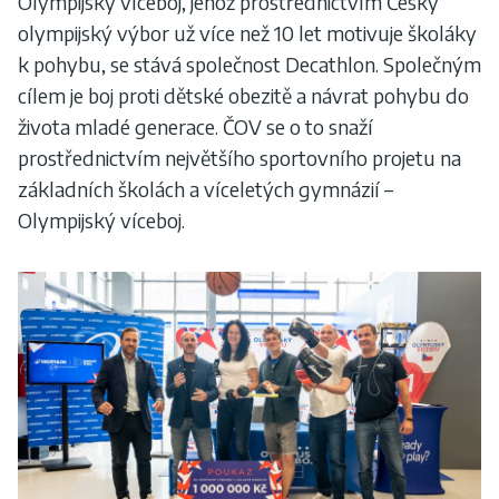
Olympijský víceboj, jehož prostřednictvím Český
olympijský výbor už více než 10 let motivuje školáky
k pohybu, se stává společnost Decathlon. Společným
cílem je boj proti dětské obezitě a návrat pohybu do
života mladé generace. ČOV se o to snaží
prostřednictvím největšího sportovního projetu na
základních školách a víceletých gymnázií –
Olympijský víceboj.