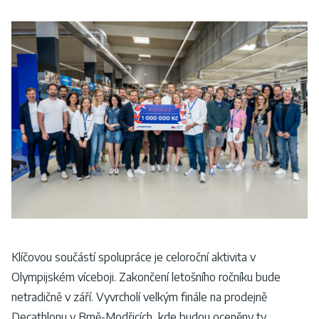
Klíčovou součástí spolupráce je celoroční aktivita v
Olympijském víceboji. Zakončení letošního ročníku bude
netradičně v září. Vyvrcholí velkým finále na prodejně
Decathlonu v Brně-Modřicích, kde budou oceněny ty