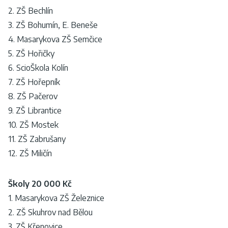
2. ZŠ Bechlín
3. ZŠ Bohumín, E. Beneše
4. Masarykova ZŠ Semčice
5. ZŠ Hořičky
6. ScioŠkola Kolín
7. ZŠ Hořepník
8. ZŠ Pačerov
9. ZŠ Librantice
10. ZŠ Mostek
11. ZŠ Zabrušany
12. ZŠ Miličín
Školy 20 000 Kč
1. Masarykova ZŠ Železnice
2. ZŠ Skuhrov nad Bělou
3. ZŠ Křenovice