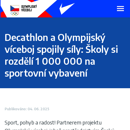
Presunout
na
hlavní
obsah
Decathlon a Olympijský
víceboj spojily síly: Školy si
rozdělí 1 000 000 na
sportovní vybavení
Publikováno: 04. 06. 2025
Sport, pohyb a radost! Partnerem projektu