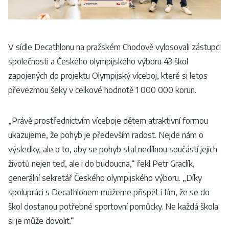
V sídle Decathlonu na pražském Chodově vylosovali zástupci
společnosti a Českého olympijského výboru 43 škol
zapojených do projektu Olympijský víceboj, které si letos
převezmou šeky v celkové hodnotě 1 000 000 korun.
„Právě prostřednictvím víceboje dětem atraktivní formou
ukazujeme, že pohyb je především radost. Nejde nám o
výsledky, ale o to, aby se pohyb stal nedílnou součástí jejich
životů nejen teď, ale i do budoucna,“ řekl Petr Graclík,
generální sekretář Českého olympijského výboru. „Díky
spolupráci s Decathlonem můžeme přispět i tím, že se do
škol dostanou potřebné sportovní pomůcky. Ne každá škola
si je může dovolit.“