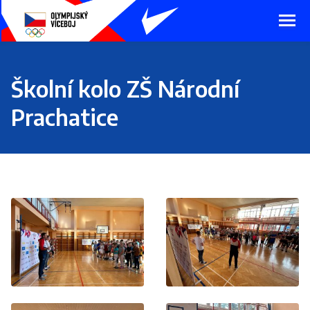
Presunout
na
hlavní
obsah
Školní kolo ZŠ Národní
Prachatice