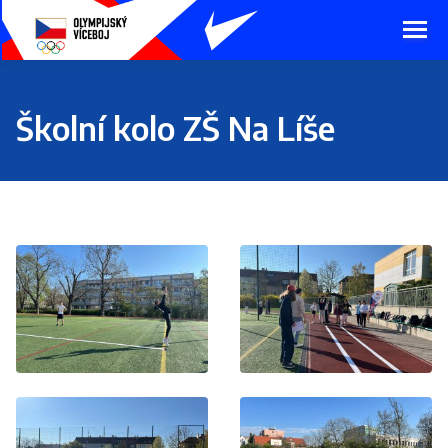
Presunout
na
hlavní
obsah
Školní kolo ZŠ Na Líše