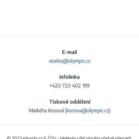
E-mail
viceboj@olympic.cz
Infolinka
+420 720 402 199
Tiskové oddělení
Markéta Kosová (
kosova@olympic.cz
)
© 2023 eSports.cz & ČOV - Jakékoliv užití obsahu včetně převzetí,