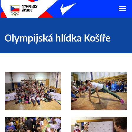
Presunout
na
hlavní
obsah
Olympijská hlídka Košíře