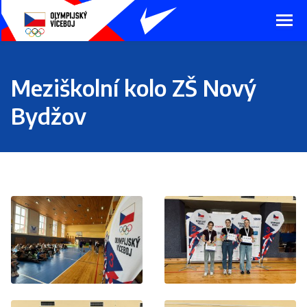
Presunout
na
hlavní
obsah
Meziškolní kolo ZŠ Nový
Bydžov