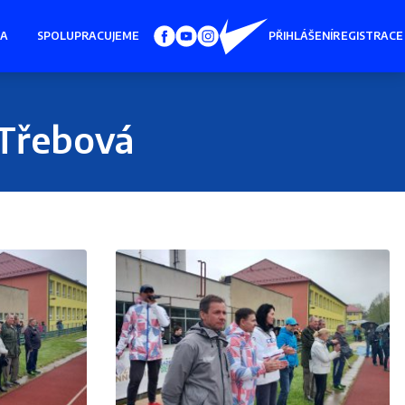
IA
SPOLUPRACUJEME
PŘIHLÁŠENÍ
REGISTRACE
 Třebová