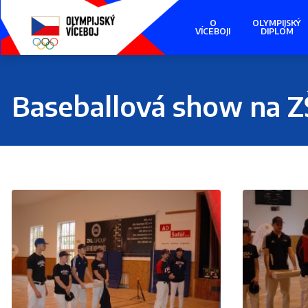
Presunout
na
O
OLYMPIJSKÝ
hlavní
VÍCEBOJI
DIPLOM
obsah
Baseballová show na Z